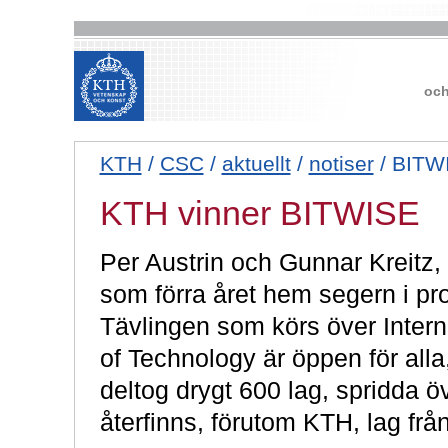
och
KTH
/
CSC
/
aktuellt
/
notiser
/ BITW
KTH vinner BITWISE
Per Austrin och Gunnar Kreitz
som förra året hem segern i p
Tävlingen som körs över Interne
of Technology är öppen för alla,
deltog drygt 600 lag, spridda ö
återfinns, förutom KTH, lag fr