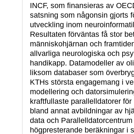
INCF, som finansieras av OECD,
satsning som någonsin gjorts f
utveckling inom neuroinformati
Resultaten förväntas få stor be
människohjärnan och framtidens
allvarliga neurologiska och ps
handikapp. Datamodeller av olik
liksom databaser som överbrygg
KTHs största engagemang i ve
modellering och datorsimuler
kraftfullaste parallelldatorer fö
bland annat avbildningar av h
data och Parallelldatorcentrum
högpresterande beräkningar i