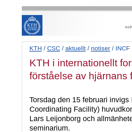
och
KTH
/
CSC
/
aktuellt
/
notiser
/ INCF
KTH i internationellt f
förståelse av hjärnans 
Torsdag den 15 februari invigs
Coordinating Facility) huvudkon
Lars Leijonborg och allmänheten
seminarium.