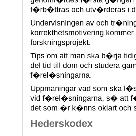
f�rb�ttras och utv�rderas i
Undervisningen av och tr�ni
korrekthetsmotivering kommer a
forskningsprojekt.
Tips om att man ska b�rja tid
del tid till dom och studera 
f�rel�sningarna.
Uppmaningar vad som ska l�s
vid f�rel�sningarna, s� att
det som �r k�nns oklart och 
Hederskodex