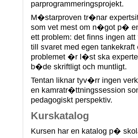
parprogrammeringsprojekt.
M�starproven tr�nar expertsit
som vet mest om n�got p� en 
ett problem: det finns ingen 
till svaret med egen tankekraft
problemet �r l�st ska experte
b�de skriftligt och muntligt.
Tentan liknar tyv�rr ingen verk
en kamratr�ttningssession som
pedagogiskt perspektiv.
Kurskatalog
Kursen har en katalog p� skol