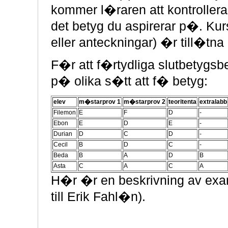
kommer l�raren att kontrollera a
det betyg du aspirerar p�. K
eller anteckningar) �r till�tn
F�r att f�rtydliga slutbetyg
p� olika s�tt att f� betyg:
elev
m�starprov 1
m�starprov 2
teoritenta
extralabb
Filemon
E
F
D
-
Ebon
E
D
E
-
Durian
D
C
D
-
Cecil
B
D
C
-
Beda
B
A
D
B
Asta
C
A
C
A
H�r �r en beskrivning av ex
till Erik Fahl�n).