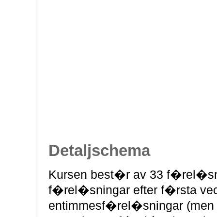
Detaljschema
Kursen best�r av 33 f�rel�sn
f�rel�sningar efter f�rsta ve
entimmesf�rel�sningar (men 