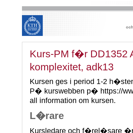
och
Kurs-PM f�r DD1352 Al
komplexitet, adk13
Kursen ges i period 1-2 h�ste
P� kurswebben p� https://www
all information om kursen.
L�rare
Kursledare och f�rel�sare �r