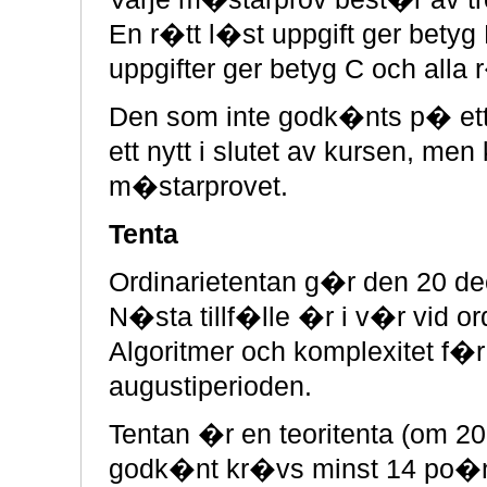
En r�tt l�st uppgift ger bety
uppgifter ger betyg C och alla 
Den som inte godk�nts p� ett
ett nytt i slutet av kursen, m
m�starprovet.
Tenta
Ordinarietentan g�r den 20 de
N�sta tillf�lle �r i v�r vid o
Algoritmer och komplexitet f�r 
augustiperioden.
Tentan �r en teoritenta (om 
godk�nt kr�vs minst 14 po�n