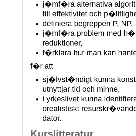
j�mf�ra alternativa algor
till effektivitet och p�litligh
definiera begreppen P, NP,
j�mf�ra problem med h�nsy
reduktioner,
f�rklara hur man kan hant
f�r att
sj�lvst�ndigt kunna konstr
utnyttjar tid och minne,
i yrkeslivet kunna identifi
orealistiskt resurskr�vande
dator.
Kurslitteratur