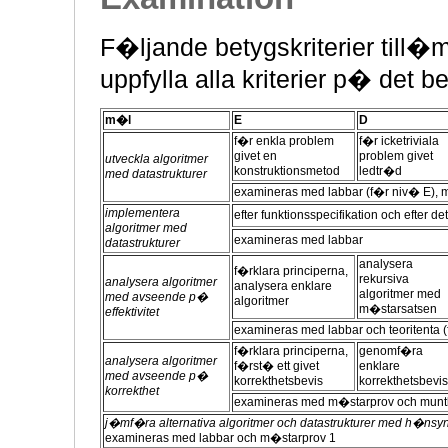
F�ljande betygskriterier till
uppfylla alla kriterier p� det b
m�l
E
D
f�r enkla problem
f�r icketriviala
givet en
problem givet
utveckla algoritmer
konstruktionsmetod
ledtr�d
med datastrukturer
examineras med labbar (f�r niv� E), m
implementera
efter funktionsspecifikation och efter det
algoritmer med
examineras med labbar
datastrukturer
analysera
f�rklara principerna,
rekursiva
analysera algoritmer
analysera enklare
algoritmer med
med avseende p�
algoritmer
m�starsatsen
effektivitet
examineras med labbar och teoritenta (
f�rklara principerna,
genomf�ra
analysera algoritmer
f�rst� ett givet
enklare
med avseende p�
korrekthetsbevis
korrekthetsbevis
korrekthet
examineras med m�starprov och muntli
j�mf�ra alternativa algoritmer och datastrukturer med h�nsyn til
examineras med labbar och m�starprov 1