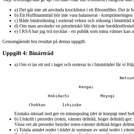
a) Det går inte att använda krocklistor i ett Bloomfilter. Det är
b) Ett Huffmannträd bör inte vara balanserat - komprimeringen b
c) Både binärsökning i sorterad vektor och sökning i binärträd ä
d) Om man använder en prioritetskö blir det inte breddenförstsök
e) I RSA har jag två nycklar - en publik som mina vänner kan a
Genomgående bra resultat på denna uppgift.
Uppgift 4: Binärträd
a) Om vi tar ett ord i taget och sorterar in i binärträdet får vi föl
                                            Netsun
                           Kengai                 
              Hokidachi             Moyogi        

Enstaka missad nod ger en minuspoäng (det är knepigt med bokst
b) Utskrift i preorder (roten, vänster delträd, höger delträd)
Vissa vet att preorder betyder roten-vänster delträd-höger delträd
c) Totala antalet noder i trädet är summan av antal noder i vänste