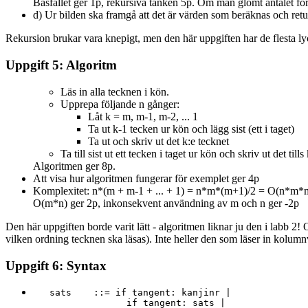
Basfallet ger 1p, rekursiva tanken 5p. Om man glömt antalet f
d) Ur bilden ska framgå att det är värden som beräknas och retu
Rekursion brukar vara knepigt, men den här uppgiften har de flesta lyc
Uppgift 5: Algoritm
Läs in alla tecknen i kön.
Upprepa följande n gånger:
Låt k = m, m-1, m-2, ... 1
Ta ut k-1 tecken ur kön och lägg sist (ett i taget)
Ta ut och skriv ut det k:e tecknet
Ta till sist ut ett tecken i taget ur kön och skriv ut det till
Algoritmen ger 8p.
Att visa hur algoritmen fungerar för exemplet ger 4p
Komplexitet: n*(m + m-1 + ... + 1) = n*m*(m+1)/2 = O(n*m*m
O(m*n) ger 2p, inkonsekvent användning av m och n ger -2p
Den här uppgiften borde varit lätt - algoritmen liknar ju den i labb 2! 
vilken ordning tecknen ska läsas). Inte heller den som läser in kolumnv
Uppgift 6: Syntax
sats
    ::= if 
tangent
: 
kanjinr
 |

		 if 
tangent
: 
sats
 |
