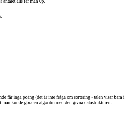
antalet alls får man 0p.
r.
de får inga poäng (det är inte fråga om sortering - talen visar bara i
a att man kunde göra en algoritm med den givna datastrukturen.