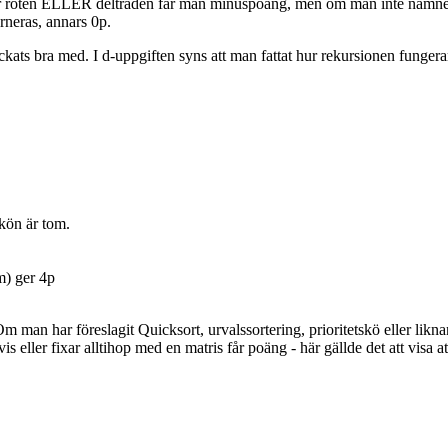
ör roten ELLER delträden får man minuspoäng, men om man inte nämner 
rneras, annars 0p.
kats bra med. I d-uppgiften syns att man fattat hur rekursionen fungera
s kön är tom.
) ger 4p
Om man har föreslagit Quicksort, urvalssortering, prioritetskö eller liknan
is eller fixar alltihop med en matris får poäng - här gällde det att vis