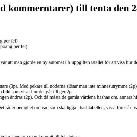
d kommerntarer) till tenta den 
 per fel)
poäng per fel)
ar att man gjorde en ny automat i b-uppgiften istället för att visa hur d
attare (3p). Med pekare till noderna slösar man inte minnesutrymme (2p
 bild som visar hur det går till ger 2p.
ingen ändras (2p). Och då måsta de gamla värdena hashas om, annars
et råder oenighet om vad som ska ligga i hashtabellen, vissa föreslår två o
ge 2p även om man kommit till fel slutsats.