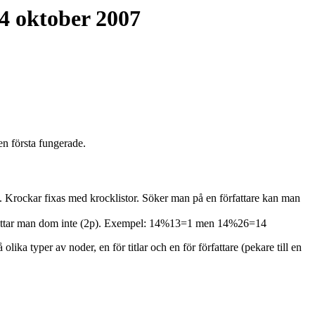
24 oktober 2007
en första fungerade.
). Krockar fixas med krocklistor. Söker man på en författare kan man
 hittar man dom inte (2p). Exempel: 14%13=1 men 14%26=14
lika typer av noder, en för titlar och en för författare (pekare till en