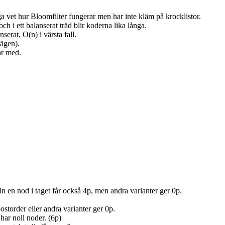
nga vet hur Bloomfilter fungerar men har inte kläm på krocklistor.
 i ett balanserat träd blir koderna lika långa.
erat, O(n) i värsta fall.
vägen).
ar med.
 en nod i taget får också 4p, men andra varianter ger 0p.
ostorder eller andra varianter ger 0p.
 har noll noder. (6p)