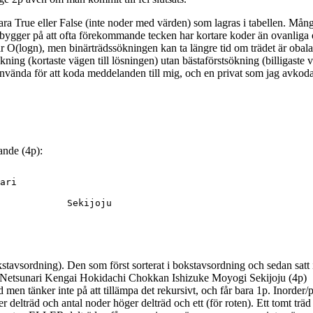
 bara True eller False (inte noder med värden) som lagras i tabellen. Må
ygger på att ofta förekommande tecken har kortare koder än ovanliga och
r O(logn), men binärträdssökningen kan ta längre tid om trädet är obalans
ning (kortaste vägen till lösningen) utan bästaförstsökning (billigaste 
nvända för att koda meddelanden till mig, och en privat som jag avkod
jande (4p):
ari

            Sekijoju

avsordning). Den som först sorterat i bokstavsordning och sedan satt in
 ger: Netsunari Kengai Hokidachi Chokkan Ishizuke Moyogi Sekijoju (4p)
 men tänker inte på att tillämpa det rekursivt, och får bara 1p. Inorder/p
r delträd och antal noder höger delträd och ett (för roten). Ett tomt träd