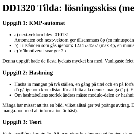
DD1320 Tilda: lösningsskiss (me
Uppgift 1: KMP-automat
a) next-vektorn blev: 010131
Automaten och next-vektorn ger tillsammans 8p (en minuspoäng
b) Tillstånden som gås igenom: 1234534567 (max 4p, en minus
c) Välmotiverat svar ger 2p
Denna uppgift hade de flesta lyckats mycket bra med. Vanligaste felet v
Uppgift 2: Hashning
Hasha in mangan på två ställen, en gång på titel och en på förf
då gå igenom krocklistan för att hitta alla dennes manga (1p). En
Om hashtabellens storlek ändras måste modulo-delen av hashn
Många har missat att rita en bild, vilket alltså ger två poängs avdrag. D
manga-nod med all information är bäst).
Uppgift 3: Teori
Varje teorifråga kan ge 4p. Att man visar hur fenomenet fungerar kan 