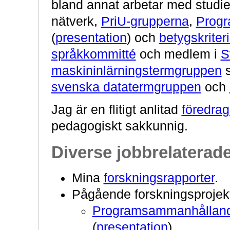
bland annat arbetar med studi
nätverk,
PriU-grupperna
,
Progr
(
presentation
) och
betygskriteri
språkkommitté
och medlem i
S
maskininlärningstermgruppen
s
svenska datatermgruppen
och
Jag är en flitigt anlitad
föredrag
pedagogiskt sakkunnig.
Diverse jobbrelaterade
Mina
forskningsrapporter
.
Pågående forskningsprojek
Programsammanhålland
(
presentation
)