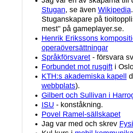
Jag var en av skaparna till
Stugan
, se även
Wikipedia
Stuganskapare på tioitoppli
mest" på gameplayer.se.
Henrik Erikssons komposit
operaöversättningar
Språkförsvaret
- försvara s
Forbundet mot rusgift
i Oslo
KTH:s akademiska kapell
d
webbplats
).
Gilbert och Sullivan i Harro
ISU
- konståkning.
Povel Ramel-sällskapet
Jag var med och skrev
Fys