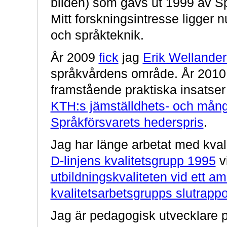
bilden) som gavs ut 1999 av S
Mitt forskningsintresse ligge
och språkteknik.
År 2009
fick
jag
Erik Wellander
språkvårdens område. År 2010 
framstående praktiska insatser 
KTH:s jämställdhets- och mång
Språkförsvarets hederspris
.
Jag har länge arbetat med kvali
D-linjens kvalitetsgrupp 1995
v
utbildningskvaliteten vid ett a
kvalitetsarbetsgrupps slutrapp
Jag är pedagogisk utvecklare 