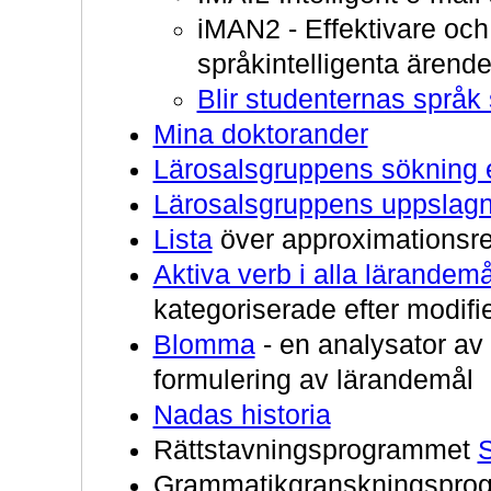
iMAN2 - Effektivare och
språkintelligenta ären
Blir studenternas språk
Mina doktorander
Lärosalsgruppens sökning ef
Lärosalsgruppens uppslagn
Lista
över approximationsre
Aktiva verb i alla lärand
kategoriserade efter modif
Blomma
- en analysator av 
formulering av lärandemål
Nadas historia
Rättstavningsprogrammet
Grammatikgranskningspro