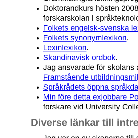
Doktorandkurs hösten 200
forskarskolan i språkteknol
Folkets engelsk-svenska le
Folkets synonymlexikon
.
Lexinlexikon
.
Skandinavisk ordbok
.
Jag ansvarade för skolans
Framstående utbildningsmi
Språkrådets öppna språkda
Min före detta exjobbare P
forskare vid University Col
Diverse länkar till int