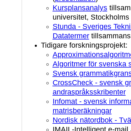
Kursplansanalys
tills
universitet, Stockholms 
Stunda - Sveriges Tekni
Datatermer
tillsammans
Tidigare forskningsprojekt:
Approximationsalgoritm
Algoritmer för svenska 
Svensk grammatikgran
CrossCheck - svensk gr
andraspråksskribenter
Infomat - svensk infor
matrisberäkningar
Nordisk nätordbok - Tvä
IMAIL-Intelligent e-mai