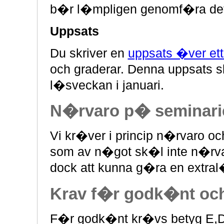
b�r l�mpligen genomf�ra det
Uppsats
Du skriver en
uppsats �ver ett
och graderar. Denna uppsats s
l�sveckan i januari.
N�rvaro p� seminari
Vi kr�ver i princip n�rvaro oc
som av n�got sk�l inte n�rva
dock att kunna g�ra en extra
Krav f�r godk�nt och 
F�r godk�nt kr�vs betyg E,D