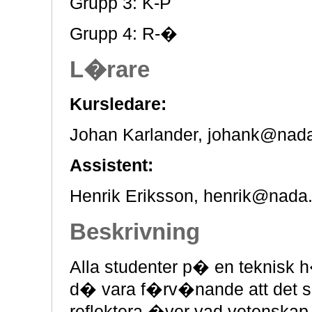
Grupp 3: K-P
Grupp 4: R-�
L�rare
Kursledare:
Johan Karlander, johank@nada
Assistent:
Henrik Eriksson, henrik@nada.
Beskrivning
Alla studenter p� en teknisk
d� vara f�rv�nande att det s
reflektera �ver vad vetenskap