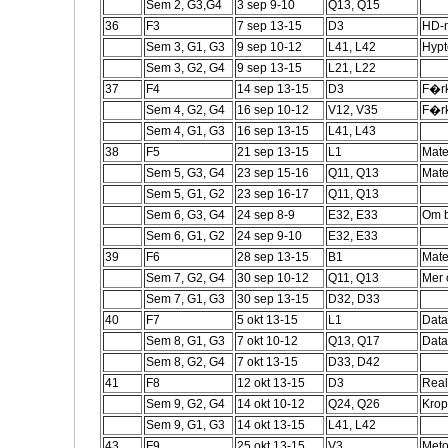
Sem 2, G3,G4
3 sep 9-10
Q13, Q15
36
F3
7 sep 13-15
D3
HD-m
Sem 3, G1, G3
9 sep 10-12
L41, L42
Hypt
Sem 3, G2, G4
9 sep 13-15
L21, L22
37
F4
14 sep 13-15
D3
F�rk
Sem 4, G2, G4
16 sep 10-12
V12, V35
F�rk
Sem 4, G1, G3
16 sep 13-15
L41, L43
38
F5
21 sep 13-15
L1
Mate
Sem 5, G3, G4
23 sep 15-16
Q11, Q13
Mate
Sem 5, G1, G2
23 sep 16-17
Q11, Q13
Sem 6, G3, G4
24 sep 8-9
E32, E33
Om b
Sem 6, G1, G2
24 sep 9-10
E32, E33
39
F6
28 sep 13-15
B1
Mate
Sem 7, G2, G4
30 sep 10-12
Q11, Q13
Mer 
Sem 7, G1, G3
30 sep 13-15
D32, D33
40
F7
5 okt 13-15
L1
Data
Sem 8, G1, G3
7 okt 10-12
Q13, Q17
Data
Sem 8, G2, G4
7 okt 13-15
D33, D42
41
F8
12 okt 13-15
D3
Real
Sem 9, G2, G4
14 okt 10-12
Q24, Q26
Krop
Sem 9, G1, G3
14 okt 13-15
L41, L42
43
F9
25 okt 13-15
V3
Meto