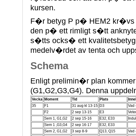
kursen.
F�r betyg P p� HEM2 kr�vs att
den p� ett rimligt s�tt anknyte
s�tts ocks� ett kvalitetsbetyg
medelv�rdet av tenta och upp
Schema
Enligt prelimin�r plan kommer n
(G1,G2,G3,G4). Denna uppdeln
Vecka
Moment
Tid
Plats
Inne
35
F1
31 aug kl 13-15
D3
Vad 
F2
2 sep 13-15
E3
Vete
Sem 1, G1,G2
2 sep 15-16
E32, E33
Indu
Sem 1 ,G3,G4
2 sep 16-17
E32, E33
Sem 2, G1,G2
3 sep 8-9
Q13, Q15
Vad 