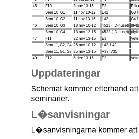
45
F10
8 nov 13-15
E3
Etik
Sem 10, G1
11 nov 10-12
L42
G3 fl
Sem 10, G2
11 nov 13-15
L42
G4 fl
46
Sem 10, G3
18 nov 10-12
4523 (i D-huset)
(fly
Sem 10, G4
18 nov 13-15
4523 (i D-huset)
(fly
47
F11
22 nov 13-15
E3
Vete
Sem 11, G2, G4
25 nov 10-12
L42, L43
Sem 11, G1, G3
25 nov 13-15
V33, V35
49
F12
6 dec 13-15
E3
Vete
Uppdateringar
Schemat kommer efterhand att 
seminarier.
L�sanvisningar
L�sanvisningarna kommer att 