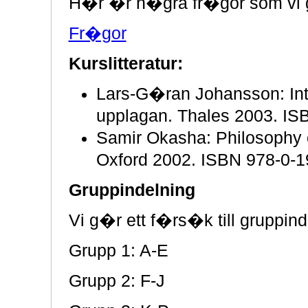
H�r �r n�gra fr�gor som vi g�
Fr�gor
Kurslitteratur:
Lars-G�ran Johansson: Intr
upplagan. Thales 2003. IS
Samir Okasha: Philosophy o
Oxford 2002. ISBN 978-0-1
Gruppindelning
Vi g�r ett f�rs�k till gruppin
Grupp 1: A-E
Grupp 2: F-J