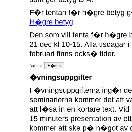
F�r tentan f�r h�gre betyg g�
H�gre betyg
Den som vill tenta f�r h�gre 
21 dec kl 10-15. Alla tisdagar i
februari finns ocks� tider.
Boka tid:
�vningsuppgifter
I �vningsuppgifterna ing�r del
seminarierna kommer det att v
att l�sa in en kortare text. Vid
15 minuters presentation av e
kommer att ske p� n�got av de