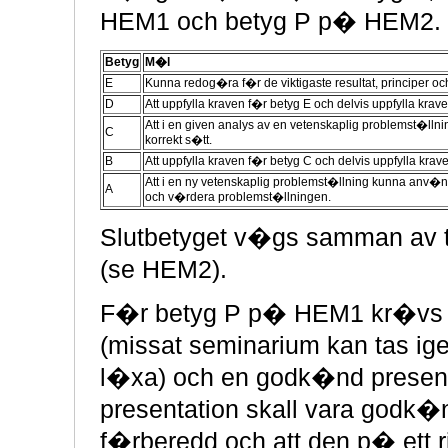
HEM1 och betyg P p� HEM2. F
Betyg
M�l
E
Kunna redog�ra f�r de viktigaste resultat, principer 
D
Att uppfylla kraven f�r betyg E och delvis uppfylla krav
Att i en given analys av en vetenskaplig problemst�ll
C
korrekt s�tt.
B
Att uppfylla kraven f�r betyg C och delvis uppfylla krav
Att i en ny vetenskaplig problemst�llning kunna anv�nd
A
och v�rdera problemst�llningen.
Slutbetyget v�gs samman av t
(se HEM2).
F�r betyg P p� HEM1 kr�vs n
(missat seminarium kan tas ig
l�xa) och en godk�nd present
presentation skall vara godk�
f�rberedd och att den p� ett ri