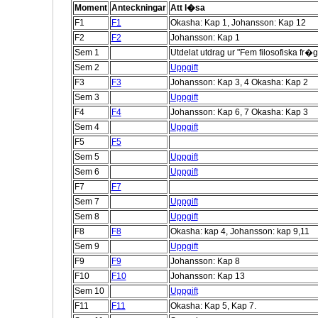
Moment
Anteckningar
Att l�sa
F1
F1
Okasha: Kap 1, Johansson: Kap 12
F2
F2
Johansson: Kap 1
Sem 1
Utdelat utdrag ur "Fem filosofiska fr�g
Sem 2
Uppgift
F3
F3
Johansson: Kap 3, 4 Okasha: Kap 2
Sem 3
Uppgift
F4
F4
Johansson: Kap 6, 7 Okasha: Kap 3
Sem 4
Uppgift
F5
F5
Sem 5
Uppgift
Sem 6
Uppgift
F7
F7
Sem 7
Uppgift
Sem 8
Uppgift
F8
F8
Okasha: kap 4, Johansson: kap 9,11
Sem 9
Uppgift
F9
F9
Johansson: Kap 8
F10
F10
Johansson: Kap 13
Sem 10
Uppgift
F11
F11
Okasha: Kap 5, Kap 7.