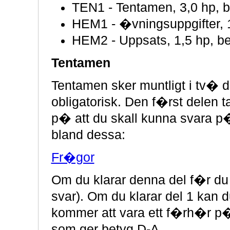
TEN1 - Tentamen, 3,0 hp, be
HEM1 - �vningsuppgifter, 1
HEM2 - Uppsats, 1,5 hp, be
Tentamen
Tentamen sker muntligt i tv� d
obligatorisk. Den f�rst delen 
p� att du skall kunna svara 
bland dessa:
Fr�gor
Om du klarar denna del f�r du b
svar). Om du klarar del 1 kan
kommer att vara ett f�rh�r p
som ger betyg D-A.